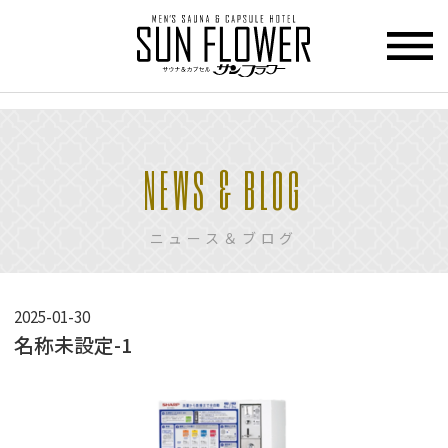
>
HOME
NEWS & BLOG
トップページ
CUPCEL
ニュース＆ブログ
カプセル
ホテル
SAUNA
2025-01-30
サウナ
名称未設定-1
PRICE
料金