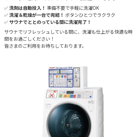
GUIDANCE
✅
洗剤は自動投入！
準備不要で手軽に洗濯OK
ご利用案内
✅
洗濯＆乾燥が一台で完結！
ボタンひとつでラクラク
✅
サウナでととのっている間に洗濯完了！
ACCESS
サウナでリフレッシュしている間に、洗濯も仕上がる快適な時
アクセス
間をお過ごしください！
皆さまのご利用をお待ちしております。
RESERVATION
宿泊予約
NEWS & BLOG
ニュース＆ブログ