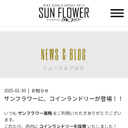
>
HOME
NEWS & BLOG
トップページ
CUPCEL
ニュース＆ブログ
カプセル
ホテル
SAUNA
2025-01-30
お知らせ
サウナ
サンフラワーに、コインランドリーが登場！！
PRICE
いつも
サンフラワー巣鴨
をご利用いただきありがとうござい
料金
ます。
このたび、店内に
コインランドリーを設置
いたしました！