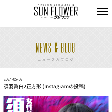
>
HOME
NEWS & BLOG
トップページ
CUPCEL
ニュース＆ブログ
カプセル
ホテル
SAUNA
2024-05-07
サウナ
須羽眞白2正方形 (Instagramの投稿)
PRICE
料金