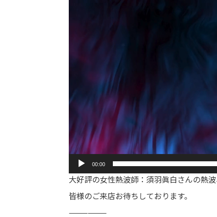
00:00
大好評の女性熱波師：須羽眞白さんの熱波
皆様のご来店お待ちしております。
——————