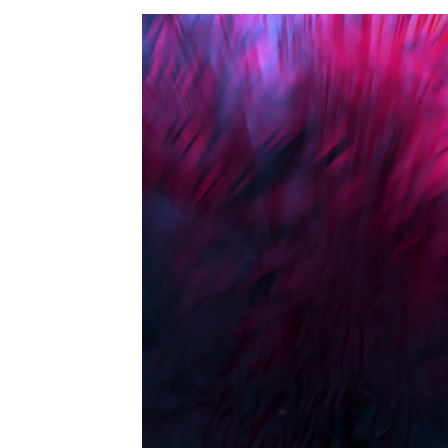
動
画
プ
レ
ー
ヤ
ー