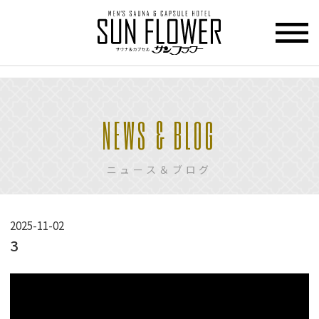
>
HOME
NEWS & BLOG
トップページ
CUPCEL
ニュース＆ブログ
カプセル
ホテル
SAUNA
2025-11-02
サウナ
3
PRICE
動
料金
画
プ