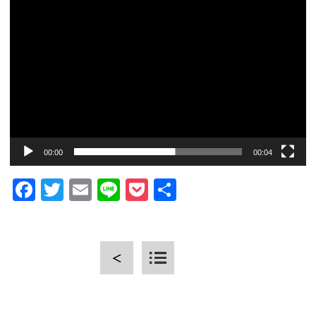
CLOSE
00:00
00:04
Facebook
Twitter
Email
Line
Pocket
共
有
＜