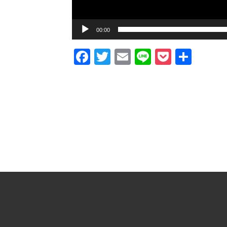
00:00
Facebook
Twitter
Email
Line
Pocket
共
有