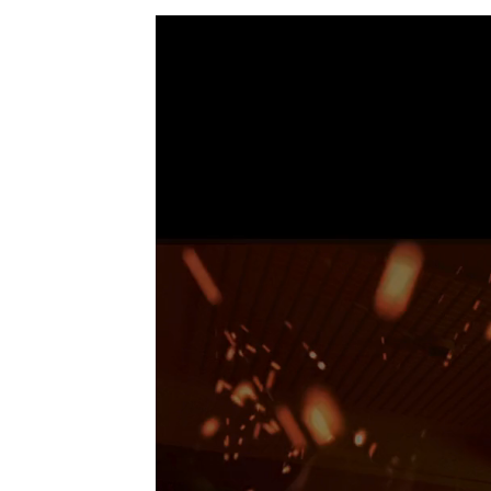
動
画
プ
レ
ー
ヤ
ー