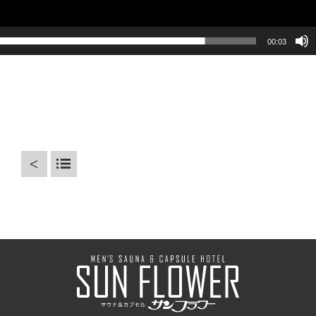
00:03
＜