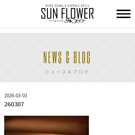
>
HOME
NEWS & BLOG
トップページ
CUPCEL
ニュース＆ブログ
カプセル
ホテル
SAUNA
2026-03-03
サウナ
260307
PRICE
料金