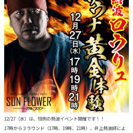
GUIDANCE
ご利用案内
ACCESS
アクセス
RESERVATION
宿泊予約
NEWS & BLOG
ニュース＆ブログ
12/27（水）は、恒例の熱波イベント開催です！！
17時から３ラウンド（17時、19時、21時）、井上熱波師によ