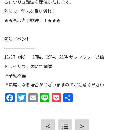
るロウリュ熱波を開催いたします。
熱波で、年末を乗り切れ！
★★初心者大歓迎！！★★★
熱波イベント
CLOSE
————————–
12/27（水） 17時、19時、21時 サンフラワー巣鴨
ドライサウナ内にて開催
※予約不要
※満席になる場合がございますのでご注意ください
Facebook
Twitter
Email
Line
Pocket
共
有
＜
＞