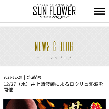
>
HOME
NEWS & BLOG
トップページ
CUPCEL
ニュース＆ブログ
カプセル
ホテル
SAUNA
2023-12-20
熱波情報
サウナ
12/27（水）井上熱波師によるロウリュ熱波を
開催
PRICE
料金