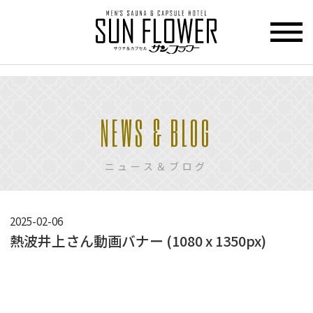
>
HOME
NEWS & BLOG
トップページ
CUPCEL
ニュース＆ブログ
カプセル
ホテル
SAUNA
2025-02-06
サウナ
熱波井上さん動画バナー (1080 x 1350px)
PRICE
動
料金
画
プ