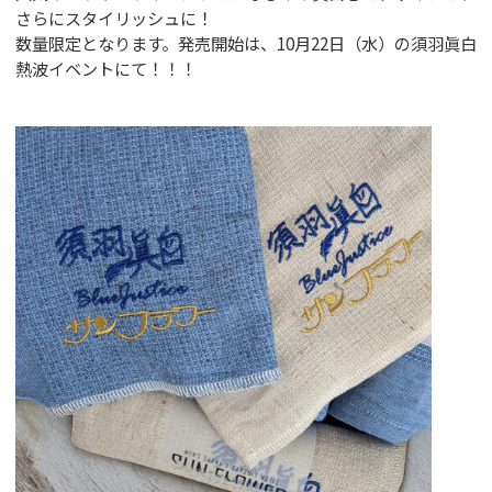
さらにスタイリッシュに！
GUIDANCE
数量限定となります。発売開始は、10月22日（水）の須羽眞白
ご利用案内
熱波イベントにて！！！
ACCESS
アクセス
RESERVATION
宿泊予約
NEWS & BLOG
ニュース＆ブログ