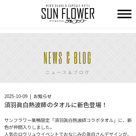
>
HOME
NEWS & BLOG
トップページ
CUPCEL
ニュース＆ブログ
カプセル
ホテル
SAUNA
2025-10-09
お知らせ
サウナ
須羽眞白熱波師のタオルに新色登場！
PRICE
サンフラワー巣鴨限定「須羽眞白熱波師コラボタオル」に、新
料金
色が仲間入りしました。
人気のロウリュウイベントでおなじみの眞白さんデザインが、