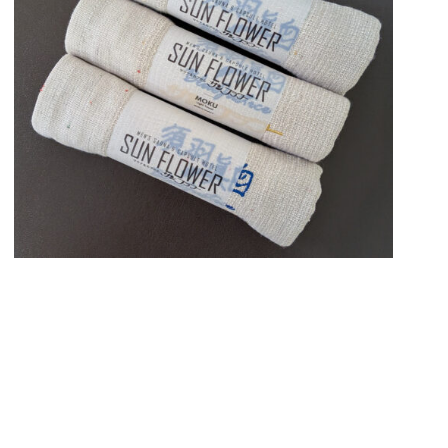
動
画
プ
レ
ー
ヤ