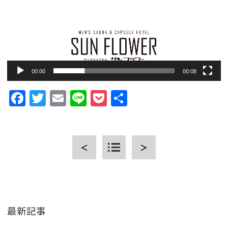
00:00
00:08
Facebook
Twitter
Email
Line
Pocket
共
有
＜
＞
最新記事