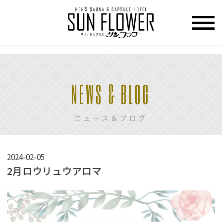
>
HOME
NEWS & BLOG
トップページ
CUPCEL
ニュース＆ブログ
カプセル
ホテル
SAUNA
2024-02-05
サウナ
2月ロウリュウアロマ
PRICE
料金