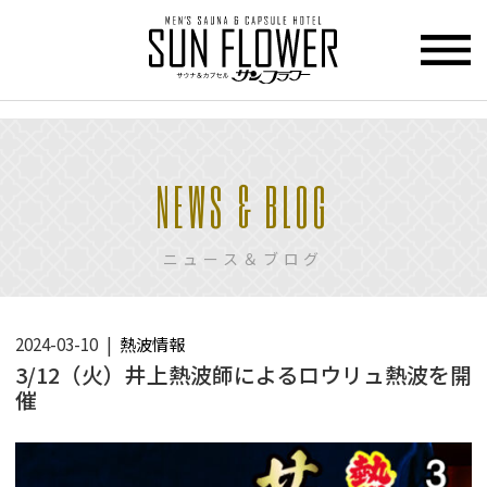
>
HOME
NEWS & BLOG
トップページ
CUPCEL
ニュース＆ブログ
カプセル
ホテル
SAUNA
2024-03-10
熱波情報
サウナ
3/12（火）井上熱波師によるロウリュ熱波を開
催
PRICE
料金