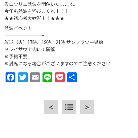
るロウリュ熱波を開催いたします。
今年も熱波を浴びまくれ！！！
★★初心者大歓迎！！★★★
熱波イベント
————————–
CLOSE
3/12（火）17時、19時、21時 サンフラワー巣鴨
ドライサウナ内にて開催
※予約不要
※満席になる場合がございますのでご注意ください
Facebook
Twitter
Email
Line
Pocket
共
有
＜
＞