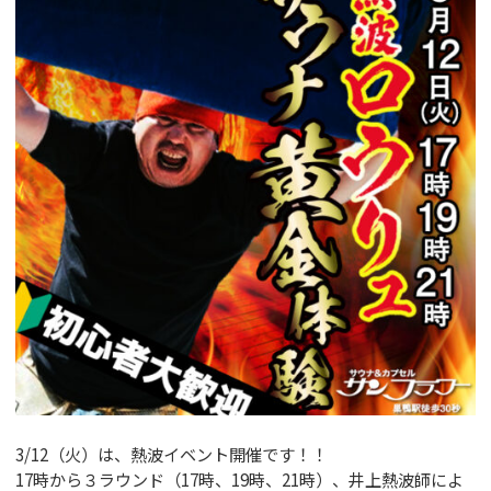
GUIDANCE
ご利用案内
ACCESS
アクセス
RESERVATION
宿泊予約
NEWS & BLOG
ニュース＆ブログ
3/12（火）は、熱波イベント開催です！！
17時から３ラウンド（17時、19時、21時）、井上熱波師によ