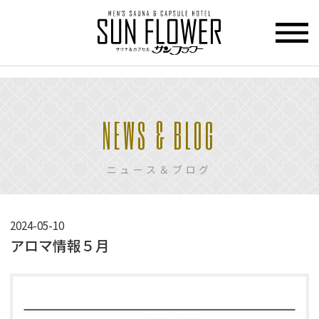
>
HOME
NEWS & BLOG
トップページ
CUPCEL
ニュース＆ブログ
カプセル
ホテル
SAUNA
2024-05-10
サウナ
アロマ情報５月
PRICE
料金