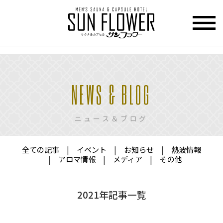
>
HOME
NEWS & BLOG
トップページ
CUPCEL
ニュース＆ブログ
カプセル
ホテル
全ての記事
イベント
お知らせ
熱波情報
SAUNA
アロマ情報
メディア
その他
サウナ
PRICE
2021年記事一覧
料金