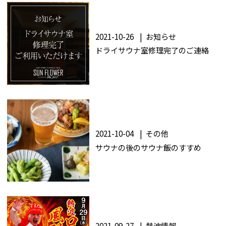
GUIDANCE
ご利用案内
2021-10-26
お知らせ
ACCESS
ドライサウナ室修理完了のご連絡
アクセス
RESERVATION
宿泊予約
NEWS & BLOG
2021-10-04
その他
ニュース＆ブログ
サウナの後のサウナ飯のすすめ
2021-09-27
熱波情報