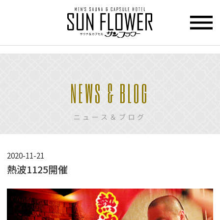
>
HOME
NEWS & BLOG
トップページ
CUPCEL
ニュース＆ブログ
カプセル
ホテル
SAUNA
2020-11-21
サウナ
熱波1125開催
PRICE
料金